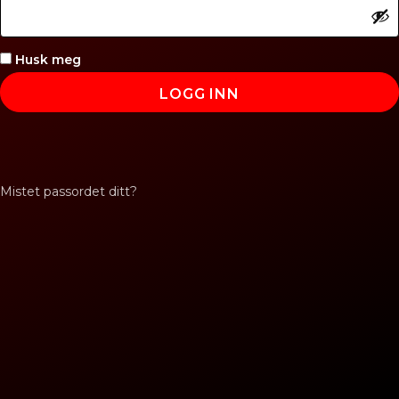
å
v
k
d
r
Husk meg
e
LOGG INN
v
d
Mistet passordet ditt?