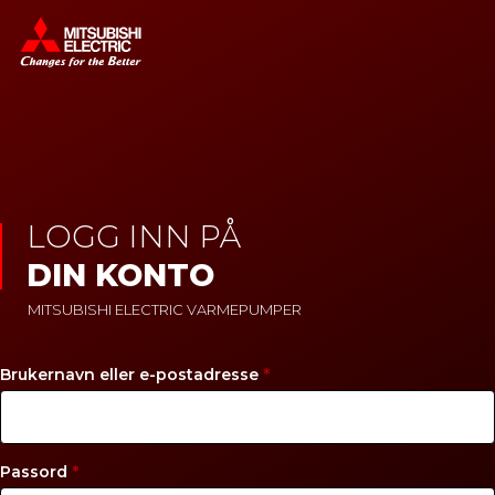
LOGG INN PÅ
DIN KONTO
MITSUBISHI ELECTRIC VARMEPUMPER
P
Brukernavn eller e-postadresse
*
å
k
r
P
Passord
*
e